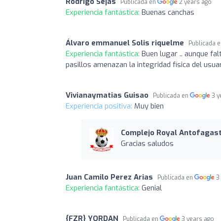
Rodrigo Sejas
Publicada en
2 years ago
Experiencia fantástica:
Buenas canchas
Álvaro emmanuel Solis riquelme
Publicada 
Experiencia fantástica:
Buen lugar .. aunque fa
pasillos amenazan la integridad física del usua
Vivianaymatias Guisao
Publicada en
3 y
Experiencia positiva:
Muy bien
Complejo Royal Antofagas
Gracias saludos
Juan Camilo Perez Arias
Publicada en
3
Experiencia fantástica:
Genial
{FZR} YORDAN
Publicada en
3 years ago