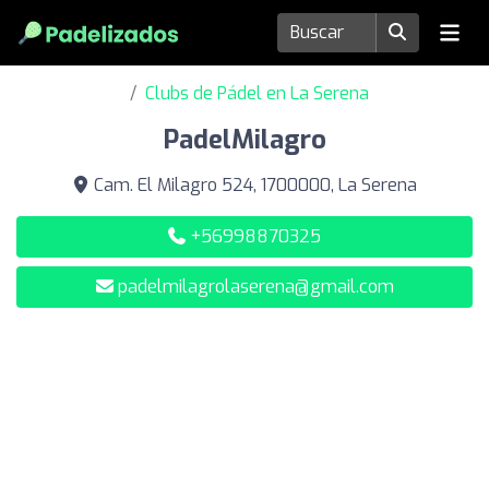
Clubs de Pádel en La Serena
PadelMilagro
Cam. El Milagro 524, 1700000, La Serena
+56998870325
padelmilagrolaserena@gmail.com