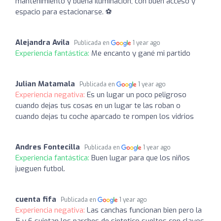
mantenimiento y buena iluminación, con buen acceso y
espacio para estacionarse. ⚽️
Alejandra Avila
Publicada en
1 year ago
Experiencia fantástica:
Me encanto y gané mi partido
Julian Matamala
Publicada en
1 year ago
Experiencia negativa:
Es un lugar un poco peligroso
cuando dejas tus cosas en un lugar te las roban o
cuando dejas tu coche aparcado te rompen los vidrios
Andres Fontecilla
Publicada en
1 year ago
Experiencia fantástica:
Buen lugar para que los niños
jueguen futbol.
cuenta fifa
Publicada en
1 year ago
Experiencia negativa:
Las canchas funcionan bien pero la
5 y 6 sujetan los parches de sintetico sueltos con clavos