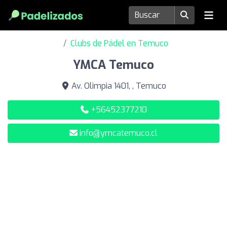
Clubs de Pádel en Temuco
YMCA Temuco
Av. Olimpia 1401, , Temuco
+56452377210
info@ymcatemuco.cl