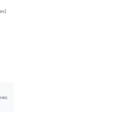
nes)
ones