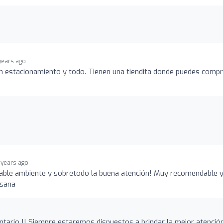
years ago
 estacionamiento y todo. Tienen una tiendita donde puedes compr
 years ago
dable ambiente y sobretodo la buena atención! Muy recomendable 
 sana
ario !! Siempre estaremos dispuestos a brindar la mejor atenció