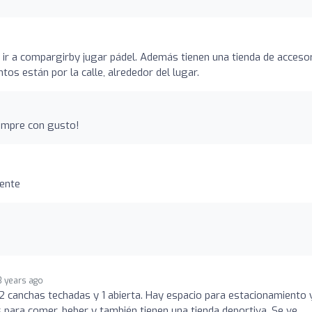
 ir a compargirby jugar pádel. Además tienen una tienda de acceso
os están por la calle, alrededor del lugar.
iempre con gusto!
ente
3 years ago
 2 canchas techadas y 1 abierta. Hay espacio para estacionamiento 
para comer, beber y también tienen una tienda deportiva. Se ve