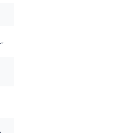
ar
y
n